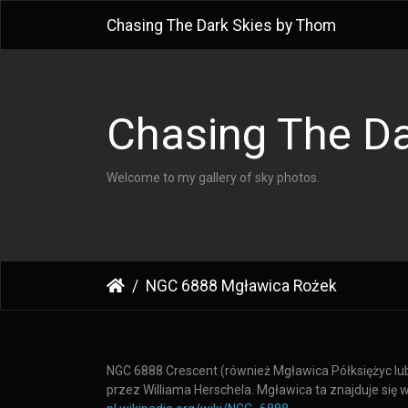
Chasing The Dark Skies by Thom
Chasing The Da
Welcome to my gallery of sky photos.
NGC 6888 Mgławica Rożek
NGC 6888 Crescent (również Mgławica Półksiężyc lub
przez Williama Herschela. Mgławica ta znajduje się w